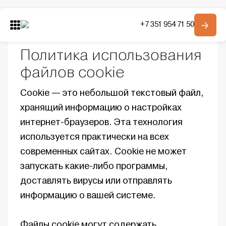
Главная
Автомобили в наличии
+7 351 954 71 50
Политика использования файлов cookie
Модельный ряд
О компании
Политика использования
Контакты
файлов cookie
Cookie — это небольшой текстовый файл,
Получить консультацию
хранящий информацию о настройках
интернет-браузеров. Эта технология
используется практически на всех
современных сайтах. Cookie не может
запускать какие-либо программы,
доставлять вирусы или отправлять
информацию о вашей системе.
Файлы cookie могут содержать