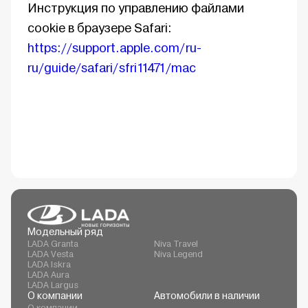
Инструкция по управлению файлами
cookie в браузере Safari:
https://support.apple.com/ ru-
ru/guide/safari/ sfri11471/mac
Модельный ряд
LADA Granta
Niva Travel
LADA Vesta
Niva Legend
LADA Iskra
LADA Aura
LADA Largus
О компании
Автомобили в наличии